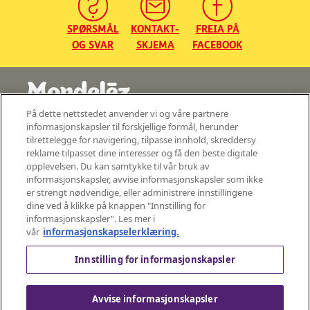
SPØRSMÅL
KONTAKT-
FREIA PÅ
OG SVAR
SKJEMA
FACEBOOK
På dette nettstedet anvender vi og våre partnere
©2026 - Mondelez Norge AS - Med enerett
informasjonskapsler til forskjellige formål, herunder
tilrettelegge for navigering, tilpasse innhold, skreddersy
Sentralbord: 22 04 40 22
reklame tilpasset dine interesser og få den beste digitale
Besøksadresse:
opplevelsen. Du kan samtykke til vår bruk av
Johan Throne Holsts Plass 1
informasjonskapsler, avvise informasjonskapsler som ikke
er strengt nødvendige, eller administrere innstillingene
Postadresse:
Mondelez Norge AS, P.O. Box 6658 Rodeløkka, 0502 Oslo, Norge
dine ved å klikke på knappen "Innstilling for
informasjonskapsler". Les mer i
P.b. 6658 Rodeløkka,
NO–0502 Oslo, Norge
vår
informasjonskapselerklæring.
org.nr: NO 957 720 323
Innstilling for informasjonskapsler
Avvise informasjonskapsler