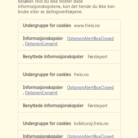
besøker. Hvis du ikke tillater disse
informasjonskapslene, kan det hende du ikke kan
bruke eller se delingsverktøyene.
Helt
www.freia.no
nødvendige
informasjonskapsler
OptanonAlertBoxClosed
,
OptanonConsent
Førstepart
freia.no
OptanonAlertBoxClosed
,
OptanonConsent
Førstepart
kvikklunsj.freia.no
OptanonAlertBoxClosed