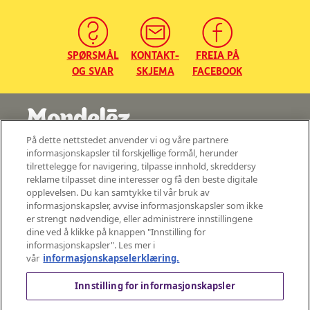
SPØRSMÅL
KONTAKT-
FREIA PÅ
OG SVAR
SKJEMA
FACEBOOK
På dette nettstedet anvender vi og våre partnere
©2026 - Mondelez Norge AS - Med enerett
informasjonskapsler til forskjellige formål, herunder
tilrettelegge for navigering, tilpasse innhold, skreddersy
Sentralbord: 22 04 40 22
reklame tilpasset dine interesser og få den beste digitale
Besøksadresse:
opplevelsen. Du kan samtykke til vår bruk av
Johan Throne Holsts Plass 1
informasjonskapsler, avvise informasjonskapsler som ikke
er strengt nødvendige, eller administrere innstillingene
Postadresse:
Mondelez Norge AS, P.O. Box 6658 Rodeløkka, 0502 Oslo, Norge
dine ved å klikke på knappen "Innstilling for
informasjonskapsler". Les mer i
P.b. 6658 Rodeløkka,
NO–0502 Oslo, Norge
vår
informasjonskapselerklæring.
org.nr: NO 957 720 323
Innstilling for informasjonskapsler