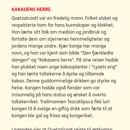
KAKAOENS HERRE
Quetzalcoatl var en fredelig mann. Folket elsket og
respekterte ham for hans kunnskaper og klokhet.
Han lærte sitt folk om medisin og jordbruk og
fortalte dem om stjernenes hemmeligheter og
jordens mange undre. Kjær konge har mange
navn, og han var kjent som både "Den fjærkledte
slangen" og "Kakaoens herre". På sine reiser hadde
han plukket noen unge kakaoplanter i "Lysets eng"
og han lærte toltekerne å dyrke og tilberede
kakao. Denne guddommelige drikken ga styrke og
helse. Kongen hadde også fiender som var
misunnelig på hans status og ønsket å overta
toltekerriket. Trollmannen Tezcatlipoca fikk lurt
kongen til å svelge en giftig drikk som førte til at
kongen ble gal og frasa seg kongeriket.
Legenden sier at Quetzalcoat reiste til østkysten