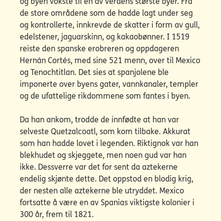
og byen vokste til en av verdens største byer. Fra
de store områdene som de hadde lagt under seg
og kontrollerte, innkrevde de skatter i form av gull,
edelstener, jaguarskinn, og kakaobønner. I 1519
reiste den spanske erobreren og oppdageren
Hernán Cortés, med sine 521 menn, over til Mexico
og Tenochtitlan. Det sies at spanjolene ble
imponerte over byens gater, vannkanaler, templer
og de ufattelige rikdommene som fantes i byen.
Da han ankom, trodde de innfødte at han var
selveste Quetzalcoatl, som kom tilbake. Akkurat
som han hadde lovet i legenden. Riktignok var han
blekhudet og skjeggete, men noen gud var han
ikke. Dessverre var det for sent da aztekerne
endelig skjønte dette. Det oppstod en blodig krig,
der nesten alle aztekerne ble utryddet. Mexico
fortsatte å være en av Spanias viktigste kolonier i
300 år, frem til 1821.