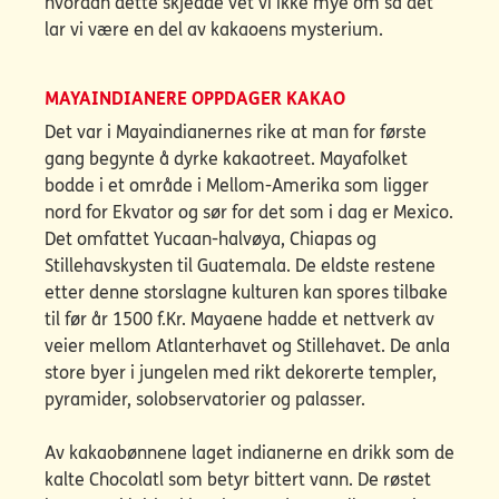
hvordan dette skjedde vet vi ikke mye om så det
lar vi være en del av kakaoens mysterium.
MAYAINDIANERE OPPDAGER KAKAO
Det var i Mayaindianernes rike at man for første
gang begynte å dyrke kakaotreet. Mayafolket
bodde i et område i Mellom-Amerika som ligger
nord for Ekvator og sør for det som i dag er Mexico.
Det omfattet Yucaan-halvøya, Chiapas og
Stillehavskysten til Guatemala. De eldste restene
etter denne storslagne kulturen kan spores tilbake
til før år 1500 f.Kr. Mayaene hadde et nettverk av
veier mellom Atlanterhavet og Stillehavet. De anla
store byer i jungelen med rikt dekorerte templer,
pyramider, solobservatorier og palasser.
Av kakaobønnene laget indianerne en drikk som de
kalte Chocolatl som betyr bittert vann. De røstet