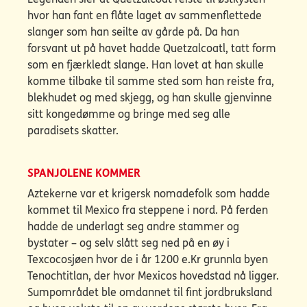
hvor han fant en flåte laget av sammenflettede
slanger som han seilte av gårde på. Da han
forsvant ut på havet hadde Quetzalcoatl, tatt form
som en fjærkledt slange. Han lovet at han skulle
komme tilbake til samme sted som han reiste fra,
blekhudet og med skjegg, og han skulle gjenvinne
sitt kongedømme og bringe med seg alle
paradisets skatter.
SPANJOLENE KOMMER
Aztekerne var et krigersk nomadefolk som hadde
kommet til Mexico fra steppene i nord. På ferden
hadde de underlagt seg andre stammer og
bystater – og selv slått seg ned på en øy i
Texcocosjøen hvor de i år 1200 e.Kr grunnla byen
Tenochtitlan, der hvor Mexicos hovedstad nå ligger.
Sumpområdet ble omdannet til fint jordbruksland