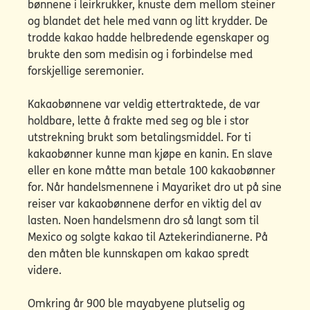
bønnene i leirkrukker, knuste dem mellom steiner
og blandet det hele med vann og litt krydder. De
trodde kakao hadde helbredende egenskaper og
brukte den som medisin og i forbindelse med
forskjellige seremonier.
Kakaobønnene var veldig ettertraktede, de var
holdbare, lette å frakte med seg og ble i stor
utstrekning brukt som betalingsmiddel. For ti
kakaobønner kunne man kjøpe en kanin. En slave
eller en kone måtte man betale 100 kakaobønner
for. Når handelsmennene i Mayariket dro ut på sine
reiser var kakaobønnene derfor en viktig del av
lasten. Noen handelsmenn dro så langt som til
Mexico og solgte kakao til Aztekerindianerne. På
den måten ble kunnskapen om kakao spredt
videre.
Omkring år 900 ble mayabyene plutselig og