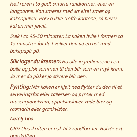
Hell røren i to godt smurte randformer, eller en
langpanne. Kan smøres med smeltet smør og
kakaopulver. Prøv å ikke treffe kantene, så hever
kaken mer jevnt.
Stek i ca 45-50 minutter. La kaken hvile i formen ca
15 minutter før du hvelver den på en rist med
bakepapir på.
Slik lager du kremen:
Ha alle ingrediensene i en
bolle og pisk sammen til den blir som en myk krem.
Jo mer du pisker jo stivere blir den.
Pynting:
Når kaken er kjølt ned flytter du den til et
serveringsfat eller tallerken og pynter med
mascarponekrem, appelsinskiver, røde bær og
rosmarin eller grankvister.
Detalj Tips
OBS! Oppskriften er nok til 2 randformer. Halvér evt
oppskriften.