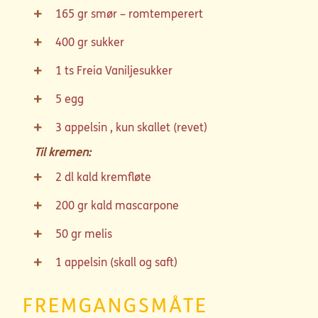
165
gr
smør – romtemperert
400
gr
sukker
1
ts
Freia Vaniljesukker
5
egg
3
appelsin , kun skallet (revet)
Til kremen:
2
dl
kald kremfløte
200
gr
kald mascarpone
50
gr
melis
1
appelsin (skall og saft)
FREMGANGSMÅTE