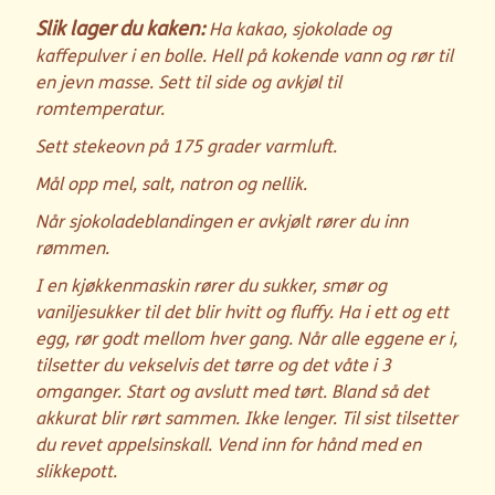
Slik lager du kaken:
Ha kakao, sjokolade og
kaffepulver i en bolle. Hell på kokende vann og rør til
en jevn masse. Sett til side og avkjøl til
romtemperatur.
Sett stekeovn på 175 grader varmluft.
Mål opp mel, salt, natron og nellik.
Når sjokoladeblandingen er avkjølt rører du inn
rømmen.
I en kjøkkenmaskin rører du sukker, smør og
vaniljesukker til det blir hvitt og fluffy. Ha i ett og ett
egg, rør godt mellom hver gang. Når alle eggene er i,
tilsetter du vekselvis det tørre og det våte i 3
omganger. Start og avslutt med tørt. Bland så det
akkurat blir rørt sammen. Ikke lenger. Til sist tilsetter
du revet appelsinskall. Vend inn for hånd med en
slikkepott.