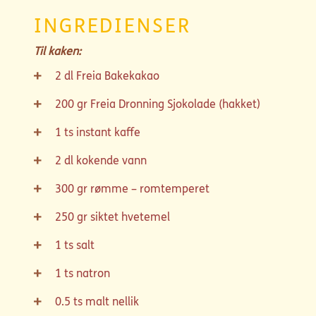
INGREDIENSER
Til kaken:
2
dl
Freia Bakekakao
200
gr
Freia Dronning Sjokolade (hakket)
1
ts
instant kaffe
2
dl
kokende vann
300
gr
rømme – romtemperet
250
gr
siktet hvetemel
1
ts
salt
1
ts
natron
0.5
ts
malt nellik