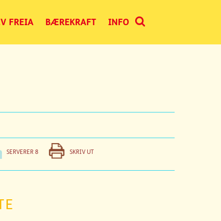
V FREIA
BÆREKRAFT
INFO
SERVERER
8
SKRIV UT
TE