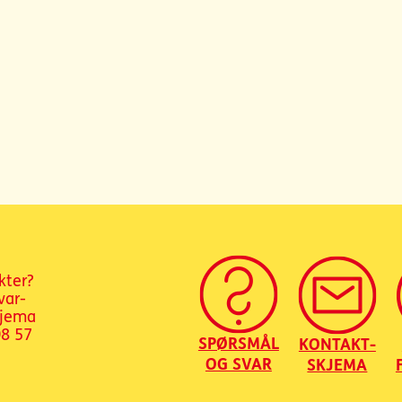
kter?
var-
kjema
08 57
SPØRSMÅL
KONTAKT-
OG SVAR
SKJEMA