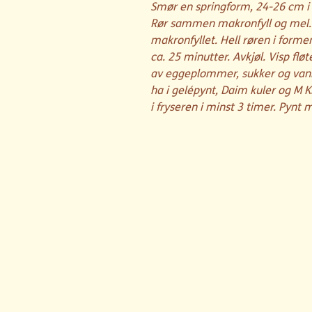
Smør en springform, 24-26 cm i 
Rør sammen makronfyll og mel. 
makronfyllet. Hell røren i forme
ca. 25 minutter. Avkjøl. Visp flø
av eggeplommer, sukker og vanil
ha i gelépynt, Daim kuler og M K
i fryseren i minst 3 timer. Pynt