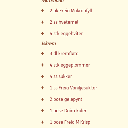
Nøttebunn
2
pk
Freia Makronfyll
2
ss
hvetemel
4
stk
eggehviter
Iskrem
3
dl
kremfløte
4
stk
eggeplommer
4
ss
sukker
1
ss
Freia Vaniljesukker
2
pose
gelepynt
1
pose
Daim kuler
1
pose
Freia M Krisp