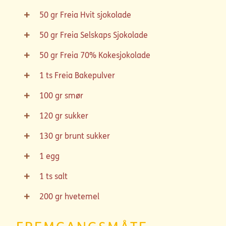
50
gr
Freia Hvit sjokolade
50
gr
Freia Selskaps Sjokolade
50
gr
Freia 70% Kokesjokolade
1
ts
Freia Bakepulver
100
gr
smør
120
gr
sukker
130
gr
brunt sukker
1
egg
1
ts
salt
200
gr
hvetemel