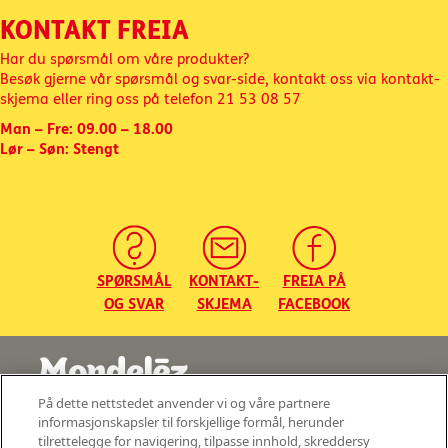
KONTAKT FREIA
Har du spørsmål om våre produkter?
Besøk gjerne vår spørsmål og svar-side, kontakt oss via kontakt-
skjema eller ring oss på telefon
21 53 08 57
Man – Fre: 09.00 – 18.00
Lør – Søn: Stengt
SPØRSMÅL
KONTAKT-
FREIA PÅ
OG SVAR
SKJEMA
FACEBOOK
På dette nettstedet anvender vi og våre partnere
©2026 - Mondelez Norge AS - Med enerett
informasjonskapsler til forskjellige formål, herunder
tilrettelegge for navigering, tilpasse innhold, skreddersy