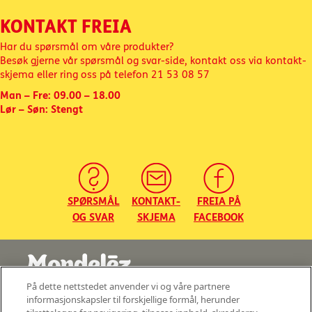
KONTAKT FREIA
Har du spørsmål om våre produkter?
Besøk gjerne vår spørsmål og svar-side, kontakt oss via kontakt-
skjema eller ring oss på telefon
21 53 08 57
Man – Fre: 09.00 – 18.00
Lør – Søn: Stengt
SPØRSMÅL
KONTAKT-
FREIA PÅ
OG SVAR
SKJEMA
FACEBOOK
På dette nettstedet anvender vi og våre partnere
©2026 - Mondelez Norge AS - Med enerett
informasjonskapsler til forskjellige formål, herunder