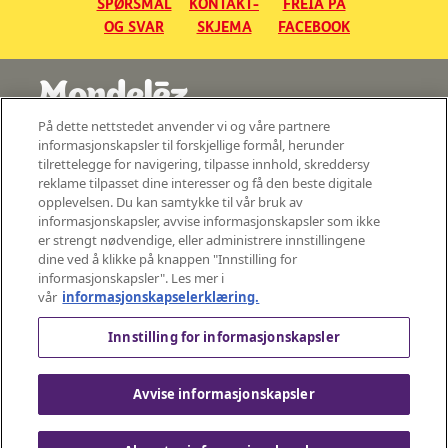
SPØRSMÅL
KONTAKT-
FREIA PÅ
OG SVAR
SKJEMA
FACEBOOK
På dette nettstedet anvender vi og våre partnere
©2026 - Mondelez Norge AS - Med enerett
informasjonskapsler til forskjellige formål, herunder
tilrettelegge for navigering, tilpasse innhold, skreddersy
Sentralbord: 22 04 40 22
reklame tilpasset dine interesser og få den beste digitale
Besøksadresse:
opplevelsen. Du kan samtykke til vår bruk av
Johan Throne Holsts Plass 1
informasjonskapsler, avvise informasjonskapsler som ikke
er strengt nødvendige, eller administrere innstillingene
Postadresse:
Mondelez Norge AS, P.O. Box 6658 Rodeløkka, 0502 Oslo, Norge
dine ved å klikke på knappen "Innstilling for
informasjonskapsler". Les mer i
P.b. 6658 Rodeløkka,
NO–0502 Oslo, Norge
vår
informasjonskapselerklæring.
org.nr: NO 957 720 323
Innstilling for informasjonskapsler
Avvise informasjonskapsler
VILKÅR FOR
PERSONVERN-
COOKIES
PR: +46 (0)8